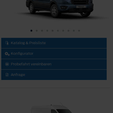
Katalog & Preisliste
Konfigurator
Probefahrt vereinbaren
Anfrage