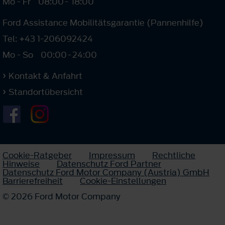
Mo - Fr
08:00
-
18:00
Ford Assistance Mobilitätsgarantie (Pannenhilfe)
Tel: +43 1-206092424
Mo - So
00:00
-
24:00
Kontakt & Anfahrt
Standortübersicht
Cookie-Ratgeber
Impressum
Rechtliche
Hinweise
Datenschutz Ford Partner
Datenschutz Ford Motor Company (Austria) GmbH
Barrierefreiheit
Cookie-Einstellungen
© 2026 Ford Motor Company