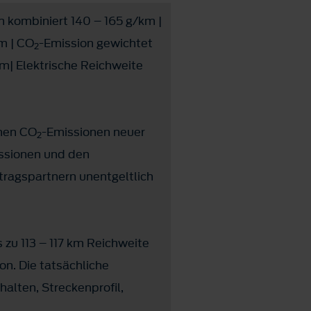
n kombiniert 140 – 165 g/km |
m | CO
-Emission gewichtet
2
m| Elektrische Reichweite
chen CO
-Emissionen neuer
2
ssionen und den
ragspartnern unentgeltlich
zu 113 – 117 km Reichweite
on. Die tatsächliche
alten, Streckenprofil,