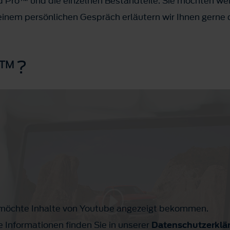
rd Pro™ und die einzelnen Bestandteile. Sie möchten we
einem persönlichen Gespräch erläutern wir Ihnen gerne di
ro™?
h möchte Inhalte von Youtube angezeigt bekommen.
e Informationen finden Sie in unserer
Datenschutzerklä