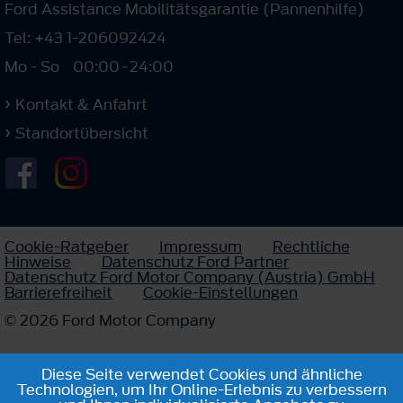
Ford Assistance Mobilitätsgarantie (Pannenhilfe)
Tel: +43 1-206092424
Mo - So
00:00
-
24:00
Kontakt & Anfahrt
Standortübersicht
Cookie-Ratgeber
Impressum
Rechtliche
Hinweise
Datenschutz Ford Partner
Datenschutz Ford Motor Company (Austria) GmbH
Barrierefreiheit
Cookie-Einstellungen
© 2026 Ford Motor Company
Diese Seite verwendet Cookies und ähnliche
Technologien, um Ihr Online-Erlebnis zu verbessern